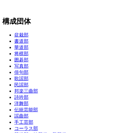
構成団体
盆栽部
書道部
華道部
将棋部
囲碁部
写真部
俳句部
歌謡部
民謡部
邦楽三曲部
詩吟部
洋舞部
伝統芸能部
謡曲部
手工芸部
コーラス部