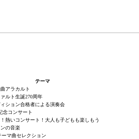
テーマ
舞曲アラカルト
ァルト生誕270周年
ディション合格者による演奏会
回記念コンサート
夏！熱いコンサート！大人も子どもも楽しもう
インの音楽
テーマ曲セレクション