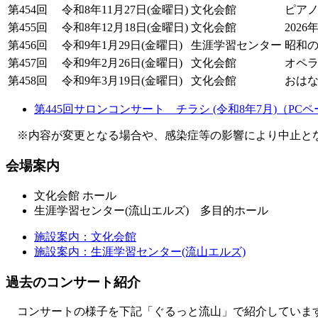
第454回
令和8年11月27日(金曜日)
文化会館
ピア
第455回
令和8年12月18日(金曜日)
文化会館
202
第456回
令和9年1月29日(金曜日)
生涯学習センター
昭和の音
第457回
令和9年2月26日(金曜日)
文化会館
オペ
第458回
令和9年3月19日(金曜日)
文化会館
おは
第445回サロンコンサート チラシ (令和8年7月)（PC
※内容が変更となる場合や、感染症等の影響により中止と
会場案内
文化会館 ホール
生涯学習センター(流山エルズ) 多目的ホール
施設案内：文化会館
施設案内：生涯学習センター(流山エルズ)
過去のコンサート紹介
コンサートの様子を下記「ぐるっと流山」で紹介していま