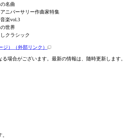
ノの名曲
6年アニバーサリー作曲家特集
楽vol.3
ラの世界
なしクラシック
ページ）
（外部リンク）
なる場合がございます。最新の情報は、随時更新します。
す。