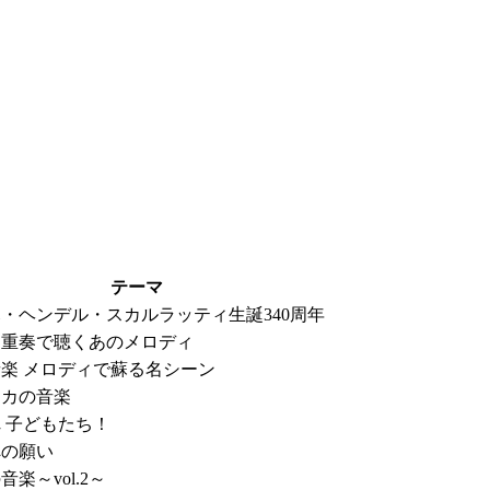
テーマ
・ヘンデル・スカルラッティ生誕340周年
四重奏で聴くあのメロディ
楽 メロディで蘇る名シーン
リカの音楽
 子どもたち！
への願い
音楽～vol.2～