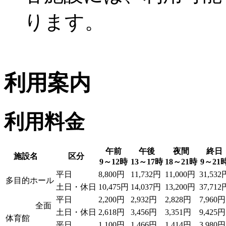
ります。
利用案内
利用料金
午前
午後
夜間
終日
施設名
区分
9～12時
13～17時
18～21時
9～21
平日
8,800円
11,732円
11,000円
31,532
多目的ホール
土日・休日
10,475円
14,037円
13,200円
37,712
平日
2,200円
2,932円
2,828円
7,960円
全面
土日・休日
2,618円
3,456円
3,351円
9,425円
体育館
平日
1,100円
1,466円
1,414円
3,980円