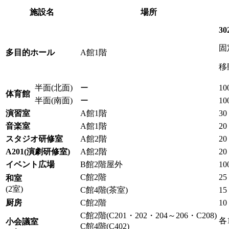
施設名
場所
30
固
多目的ホール
A館1階
移
半面(北面)
ー
10
体育館
半面(南面)
ー
10
演習室
A館1階
30
音楽室
A館1階
20
スタジオ研修室
A館2階
20
A201(演劇研修室)
A館2階
20
イベント広場
B館2階屋外
10
C館2階
25
和室
(2室)
C館4階(茶室)
15
厨房
C館2階
10
C館2階(C201・202・204～206・C208)
各
小会議室
C館4階(C402)