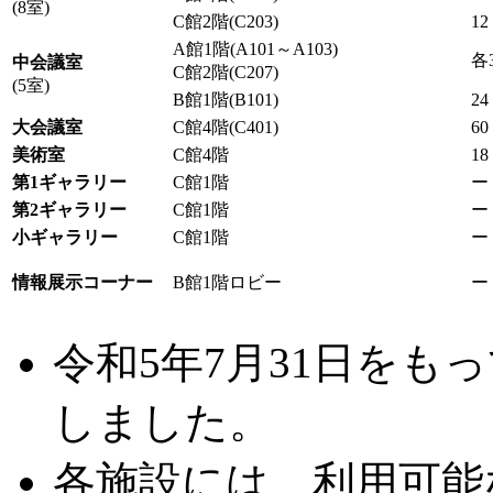
(8室)
C館2階(C203)
12
A館1階(A101～A103)
各
中会議室
C館2階(C207)
(5室)
B館1階(B101)
24
大会議室
C館4階(C401)
60
美術室
C館4階
18
第1ギャラリー
C館1階
ー
第2ギャラリー
C館1階
ー
小ギャラリー
C館1階
ー
情報展示コーナー
B館1階ロビー
ー
令和5年7月31日をも
しました。
各施設には、利用可能