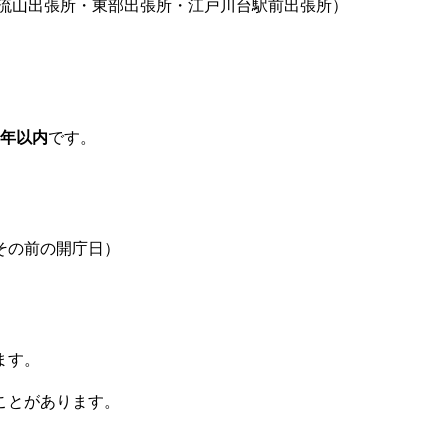
流山出張所・東部出張所・江戸川台駅前出張所）
2年以内
です。
その前の開庁日）
ます。
ことがあります。