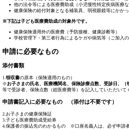
他の法令等による医療費助成（小児慢性特定疾病医療な
健康保険の給付対象となる補装具、弱視眼鏡等にかかっ
※下記は子ども医療費助成の対象外です。
健康保険適用外の医療費（予防接種、健康診断等）
学校管理下・第三者行為によるケガや病気等（ご加入
申請に必要なもの
添付書類
1.
領収書
の原本（保険適用のもの）
※
お子さまの氏名、医療機関名、保険診療点数、受診日、（
等で受診者、保険点数（総医療費等）を記入していただいて
申請書記入に必要なもの （添付は不要です）
2.お子さまの健康保険証
3.子ども医療費助成受給券
4.保護者の振込先のわかるもの ※口座名義人は、必ず申請