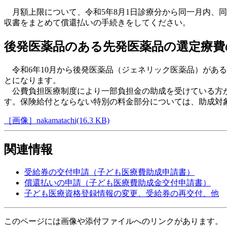
月額上限について、令和5年8月1日診療分から同一月内、同
収書をまとめて償還払いの手続きをしてください。
後発医薬品のある先発医薬品の選定療費
令和6年10月から後発医薬品（ジェネリック医薬品）がある
とになります。
公費負担医療制度により一部負担金の助成を受けている方が
す。保険給付とならない特別の料金部分については、助成対
［画像］nakamatachi(16.3 KB)
関連情報
受給券の交付申請（子ども医療費助成申請書）
償還払いの申請（子ども医療費助成金交付申請書）
子ども医療資格登録情報の変更、受給券の再交付、他
このページには画像や添付ファイルへのリンクがあります。