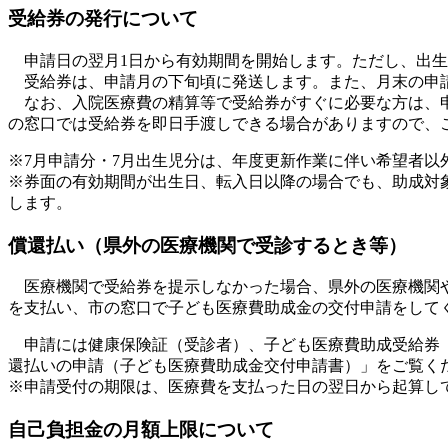
受給券の発行について
申請日の翌月1日から有効期間を開始します。ただし、出生
受給券は、申請月の下旬頃に発送します。また、月末の申
なお、入院医療費の精算等で受給券がすぐに必要な方は、申
の窓口では受給券を即日手渡しできる場合がありますので、
※7月申請分・7月出生児分は、年度更新作業に伴い希望者以
※券面の有効期間が出生日、転入日以降の場合でも、助成対
します。
償還払い（県外の医療機関で受診するとき等）
医療機関で受給券を提示しなかった場合、県外の医療機関や
を支払い、市の窓口で子ども医療費助成金の交付申請をして
申請には健康保険証（受診者）、子ども医療費助成受給券（
還払いの申請（子ども医療費助成金交付申請書）」をご覧く
※申請受付の期限は、医療費を支払った日の翌日から起算し
自己負担金の月額上限について