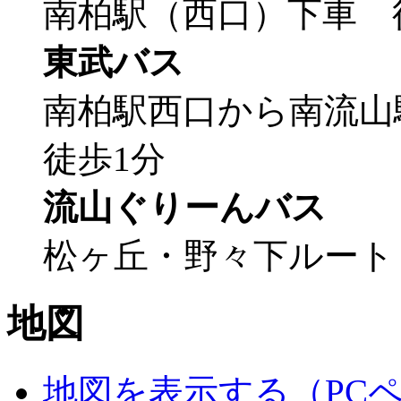
南柏駅（西口）下車 
東武バス
南柏駅西口から南流
徒歩1分
流山ぐりーんバス
松ヶ丘・野々下ルート
地図
地図を表示する（PC