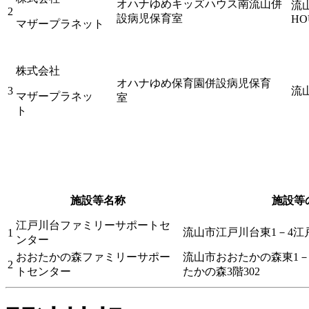
オハナゆめキッズハウス南流山併
流山
2
設病児保育室
HO
マザープラネット
株式会社
オハナゆめ保育園併設病児保育
3
流山
マザープラネッ
室
ト
施設等名称
施設等
江戸川台ファミリーサポートセ
流山市江戸川台東1－4江
1
ンター
おおたかの森ファミリーサポー
流山市おおたかの森東1－
2
トセンター
たかの森3階302