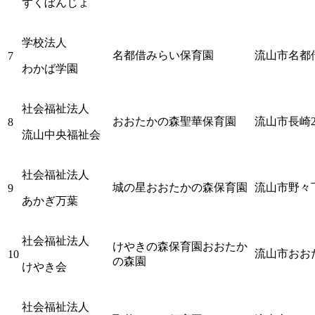
ずくぼんじょ
学校法人
名都借みらい保育園
流山市名都借
7
わかば学園
社会福祉法人
おおたかの森聖華保育園
流山市長崎2-
8
流山中央福祉会
社会福祉法人
城の星おおたかの森保育園
流山市野々下1
9
あかぎ万葉
社会福祉法人
けやきの森保育園おおたか
流山市おお
10
の森園
けやき会
社会福祉法人