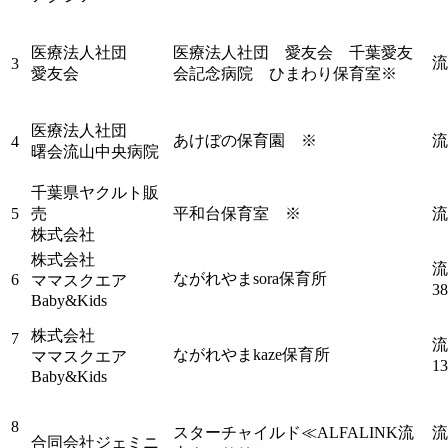
医療法人社団
医療法人社団 愛友会 千葉愛友
流
3
愛友会
会記念病院 ひまわり保育室※
医療法人社団
あけぼの保育園 ※
流
4
曙会流山中央病院
千葉県ヤクルト販
5
売
平和台保育室 ※
流
株式会社
株式会社
流
ながれやまsora保育所
6
ママスクエア
3
Baby&Kids
株式会社
7
流
ながれやまkaze保育所
ママスクエア
1
Baby&Kids
8
スターチャイルド≪ALFALINK流
流
合同会社ジェミニ