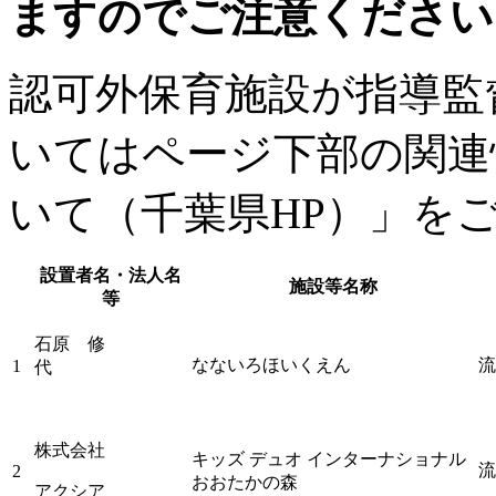
ますのでご注意ください
認可外保育施設が指導監
いてはページ下部の関連
いて（千葉県HP）」を
設置者名・法人名
施設等名称
等
石原 修
なないろほいくえん
流
1
代
株式会社
キッズ デュオ インターナショナル
流
2
おおたかの森
アクシア