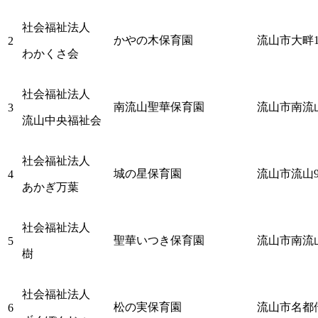
社会福祉法人
かやの木保育園
流山市大畔1
2
わかくさ会
社会福祉法人
南流山聖華保育園
流山市南流山
3
流山中央福祉会
社会福祉法人
城の星保育園
流山市流山9
4
あかぎ万葉
社会福祉法人
聖華いつき保育園
流山市南流山1
5
樹
社会福祉法人
松の実保育園
流山市名都借
6