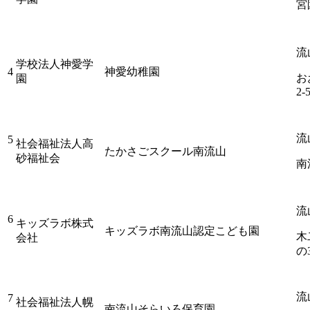
宮園
流
学校法人神愛学
4
神愛幼稚園
お
園
2-
流
5
社会福祉法人高
たかさごスクール南流山
砂福祉会
南
流
6
キッズラボ株式
キッズラボ南流山認定こども園
木
会社
の
流
7
社会福祉法人幌
南流山そらいろ保育園