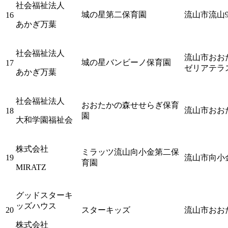
社会福祉法人
城の星第二保育園
流山市流山9
16
あかぎ万葉
社会福祉法人
流山市おお
城の星バンビーノ保育園
17
ゼリアテラ
あかぎ万葉
社会福祉法人
おおたかの森せせらぎ保育
流山市おお
18
園
大和学園福祉会
株式会社
ミラッツ流山向小金第二保
19
流山市向小金2
育園
MIRATZ
グッドスターキ
ッズハウス
20
スターキッズ
流山市おお
株式会社