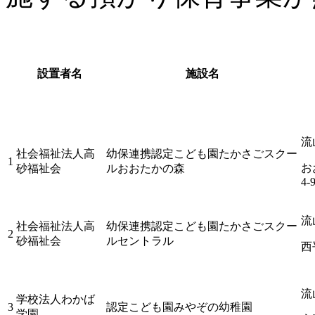
設置者名
施設名
流
社会福祉法人高
幼保連携認定こども園たかさごスクー
1
お
砂福祉会
ルおおたかの森
4-
流
社会福祉法人高
幼保連携認定こども園たかさごスクー
2
砂福祉会
ルセントラル
西
流
学校法人わかば
3
認定こども園みやぞの幼稚園
学園