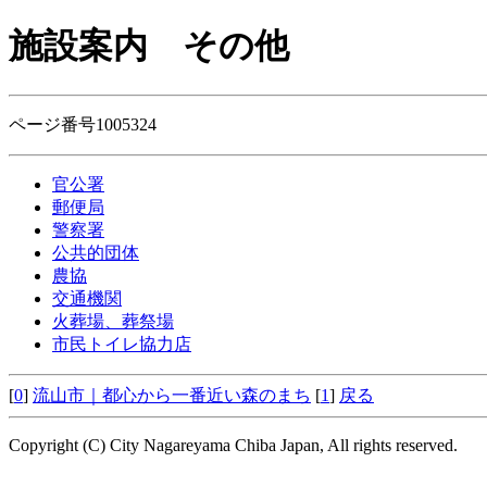
施設案内
その他
ページ番号1005324
官公署
郵便局
警察署
公共的団体
農協
交通機関
火葬場、葬祭場
市民トイレ協力店
[
0
]
流山市｜都心から一番近い森のまち
[
1
]
戻る
Copyright (C) City Nagareyama Chiba Japan, All rights reserved.